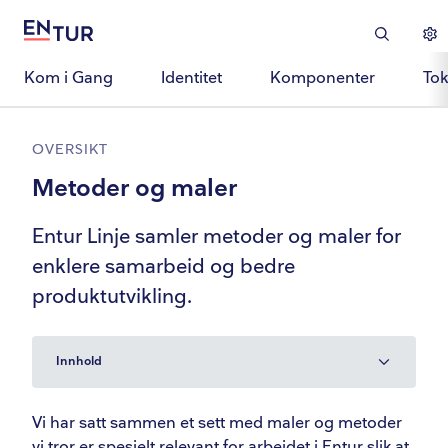
Kom i Gang
Identitet
Komponenter
To
OVERSIKT
Metoder og maler
Entur Linje samler metoder og maler for
enklere samarbeid og bedre
produktutvikling.
Innhold
Prosesser
Vi har satt sammen et sett med maler og metoder
vi tror er spesielt relevant for arbeidet i Entur slik at