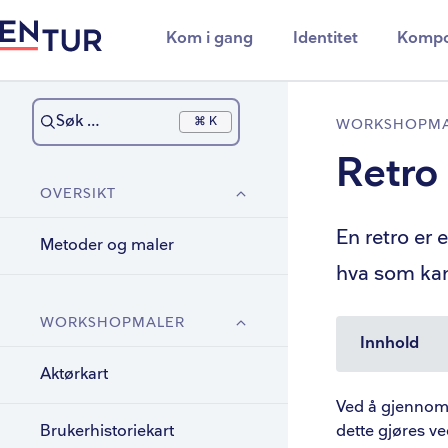
Kom i gang
Identitet
Kompo
Søk …
⌘ K
WORKSHOPMA
Retro
OVERSIKT
En retro er 
Metoder og maler
hva som kan
WORKSHOPMALER
Innhold
Aktørkart
Forberede
Ved å gjennomfø
Brukerhistoriekart
dette gjøres ve
Digital