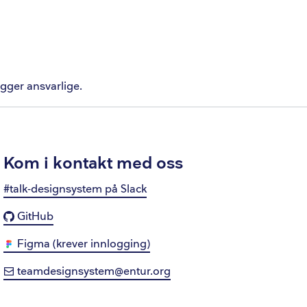
agger ansvarlige.
Kom i kontakt med oss
#talk-designsystem på Slack
GitHub
Figma (krever innlogging)
teamdesignsystem@entur.org