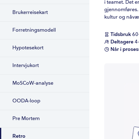
i teamet. Det 
Fysisk
gjennomføres.
Brukerreisekart
kultur og nåv
Veiledning
Steg 1:
Forretningsmodell
Tidsbruk
60
Steg 2
Deltagere
4
Hypotesekort
Når i prose
Steg 3.
Steg 4
Intervjukort
Steg 5.
MoSCoW-analyse
Steg 6.
OODA-loop
Pre Mortem
Retro