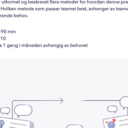
er utformet og beskrevet flere metoder for hvordan denne pr
 Hvilken metode som passer teamet best, avhenger av tea
ærende behov.
 til bruk
 Status på tidligere tiltak
-90 min
: Hva har skjedd siden sist?
-10
ss
1 gang i måneden avhengig av behovet
 Skriv lapper
. Sortering og avstemning
 Diskusjon og tiltak
 Etter retro