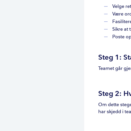
Velge re
Være ord
Fasilite
Sikre at
Poste o
Steg 1: St
Teamet går gjen
Steg 2: H
Om dette stege
har skjedd i te