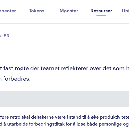
nenter
Tokens
Mønster
Ressurser
Uni
LER
et fast møte der teamet reflekterer over det som 
 forbedres.
lser
re retro skal deltakerne være i stand til å øke produktivitete
d å utarbeide forbedringstiltak for å løse både personlige og
t