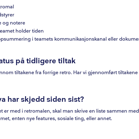
tromal
styrer
re og notere
 teamet holder tiden
ppsummering i teamets kommunikasjonskanal eller dokumen
atus på tidligere tiltak
nom tiltakene fra forrige retro. Har vi gjennomført tiltakene 
va har skjedd siden sist?
t er med i retromalen, skal man skrive en liste sammen me
amet, enten nye features, sosiale ting, eller annet.