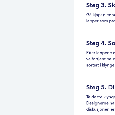
Steg 3. Sk
Gå kjapt gjenn
lapper som pass
Steg 4. S
Etter lappene e
velfortjent pa
sortert i klyng
Steg 5. Di
Ta de tre klyn
Designerne har 
diskusjonen er 