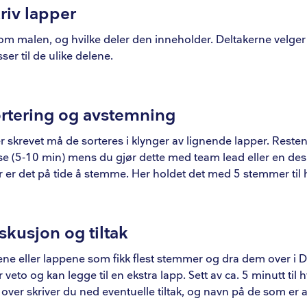
riv lapper
om malen, og hvilke deler den inneholder. Deltakerne velger 
er til de ulike delene.
ortering og avstemning
r skrevet må de sorteres i klynger av lignende lapper. Reste
use (5-10 min) mens du gjør dette med team lead eller en des
er er det på tide å stemme. Her holdet det med 5 stemmer til 
skusjon og tiltak
gene eller lappene som fikk flest stemmer og dra dem over i 
veto og kan legge til en ekstra lapp. Sett av ca. 5 minutt til 
over skriver du ned eventuelle tiltak, og navn på de som er a