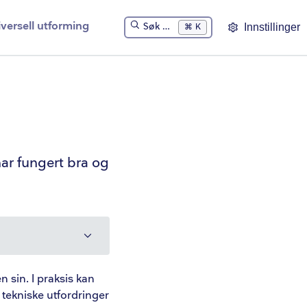
versell utforming
Søk …
Innstillinger
⌘
K
har fungert bra og
n sin. I praksis kan
 tekniske utfordringer