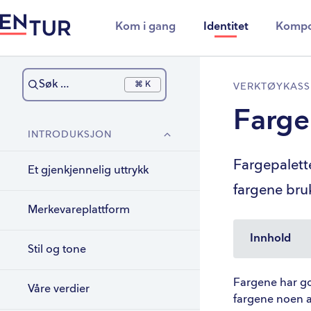
Kom i gang
Identitet
Kompo
Søk …
⌘ K
VERKTØYKASS
Farge
INTRODUKSJON
Fargepalette
Et gjenkjennelig uttrykk
fargene bru
Merkevareplattform
Innhold
Stil og tone
Fargeovers
Fargene har god
Våre verdier
fargene noen av
Primær