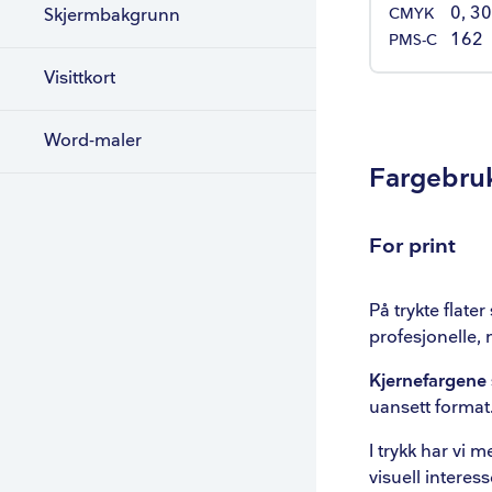
0, 30
CMYK
Skjermbakgrunn
162
PMS-C
Visittkort
Word-maler
Fargebru
For print
På trykte flate
profesjonelle, 
Kjernefargene 
uansett format
I trykk har vi 
visuell interes