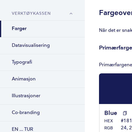
Sekund
Fargeover
VERKTØYKASSEN
Fargebruk
For pri
Farger
Når det er sna
For dig
Datavisualisering
Primærfarge
Vektin
Eksem
Typografi
Primærfargene 
Unngå.
Animasjon
Universell
Kontras
Illustrasjoner
Fargenyan
Blue
Co-branding
#18
HEX
24, 2
RGB
EN … TUR