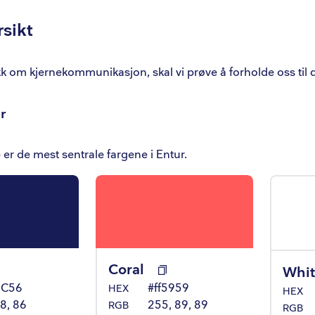
ærfarger
sikt
nt
kk om kjernekommunikasjon, skal vi prøve å forholde oss til
itale flater
r
g av farge
pler
er de mest sentrale fargene i Entur.
.
 utforming
t ratio
ser
Coral
Whi
1C56
#ff5959
HEX
HEX
8, 86
255, 89, 89
RGB
RGB