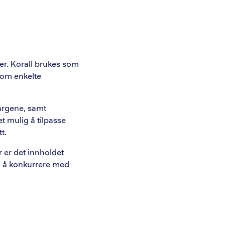
rer. Korall brukes som
 om enkelte
fargene, samt
et mulig å tilpasse
t.
r er det innholdet
en å konkurrere med