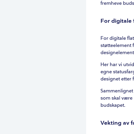
fremheve buds
For digitale 
For digitale fla
støtteelement 
designelemente
Her har vi utv
egne statusfarg
designet etter 
Sammenlignet m
som skal være i
budskapet.
Vekting av f