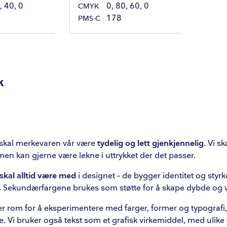
, 40, 0
0, 80, 60, 0
CMYK
178
PMS-C
k
r skal merkevaren vår være
tydelig og lett gjenkjennelig
. Vi s
men kan gjerne være lekne i uttrykket der det passer.
skal alltid være med
i designet – de bygger identitet og styr
. Sekundærfargene brukes som støtte for å skape dybde og v
mer rom for å eksperimentere med farger, former og typografi
se. Vi bruker også tekst som et grafisk virkemiddel, med ulike 