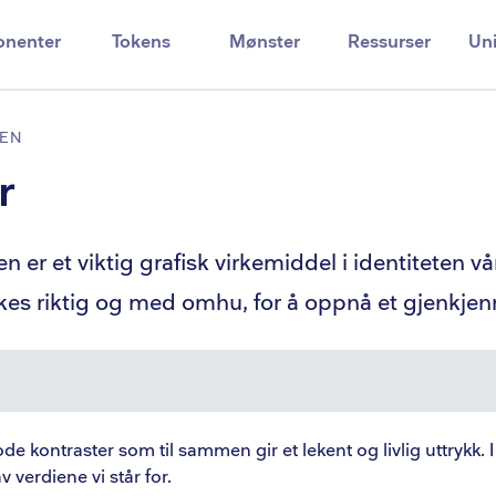
nenter
Tokens
Mønster
Ressurser
Uni
EN
r
n er et viktig grafisk virkemiddel i identiteten vår
kes riktig og med omhu, for å oppnå et gjenkjenn
ikt
e kontraster som til sammen gir et lekent og livlig uttrykk. I
 verdiene vi står for.
farger